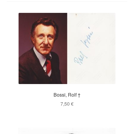
Bossi, Rolf †
7,50
€