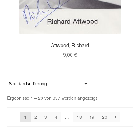
Attwood, Richard
9,00
€
Ergebnisse 1 – 20 von 397 werden angezeigt
1
2
3
4
…
18
19
20