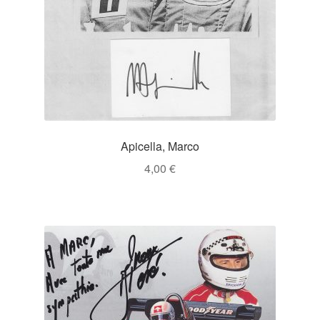
Apicella, Marco
4,00
€