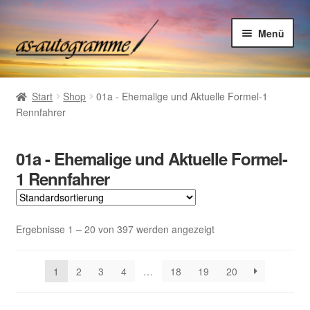
Zur
Zum
Menü
Navigation
Inhalt
springen
springen
Home
Start
Shop
01a - Ehemalige und Aktuelle Formel-1
Shop
Rennfahrer
Autogrammsammlung
01a - Ehemalige und Aktuelle Formel-
Suchliste Autogramme
1 Rennfahrer
Kontakt
Ergebnisse 1 – 20 von 397 werden angezeigt
Kasse
Warenkorb
1
2
3
4
…
18
19
20