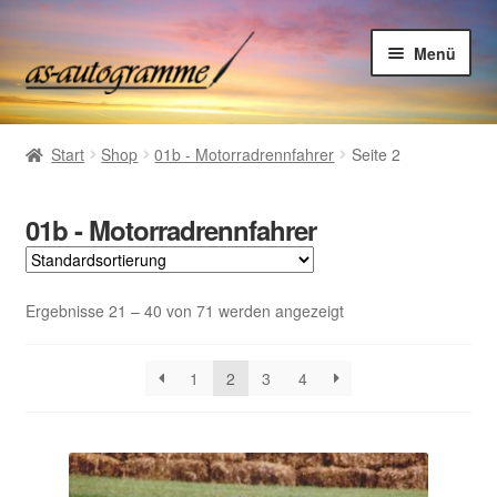
Zur
Zum
Menü
Navigation
Inhalt
springen
springen
Home
Start
Shop
01b - Motorradrennfahrer
Seite 2
Shop
Autogrammsammlung
01b - Motorradrennfahrer
Suchliste Autogramme
Ergebnisse 21 – 40 von 71 werden angezeigt
Kontakt
Kasse
1
2
3
4
Warenkorb