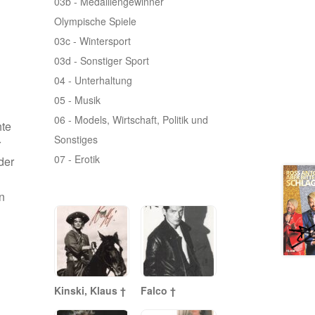
03b - Medaillengewinner
Olympische Spiele
03c - Wintersport
03d - Sonstiger Sport
04 - Unterhaltung
05 - Musik
06 - Models, Wirtschaft, Politik und
hte
Sonstiges
r
07 - Erotik
der
n
Kinski, Klaus †
Falco †