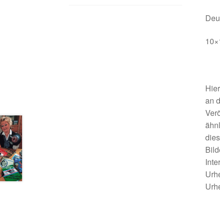
Deu
10×
Hier
an d
Verö
ähnl
dies
Bild
Inte
Urhe
Urhe