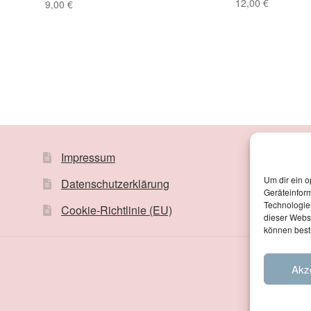
12,00
€
9,00
€
Impressum
Um dir ein o
Datenschutzerklärung
Geräteinfor
Technologien
Cookie-Richtlinie (EU)
dieser Websi
können best
Akz