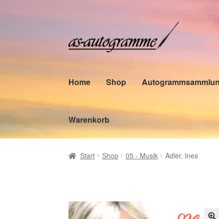
Zur
Zum
Navigation
Inhalt
springen
springen
Home
Shop
Autogrammsammlu
Warenkorb
Start
Shop
05 - Musik
Adler, Ines