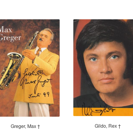
Gildo, Rex †
Greger, Max †