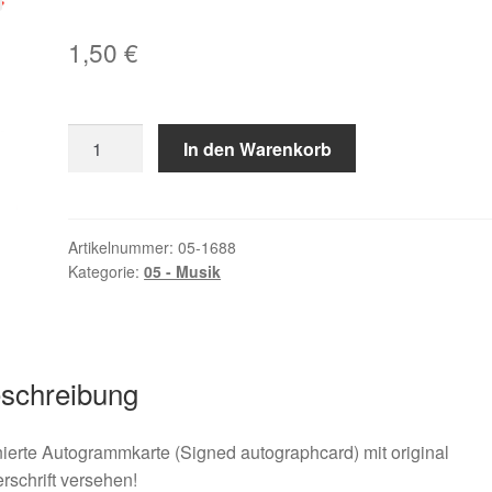
1,50
€
Adler,
In den Warenkorb
Ines
Menge
Artikelnummer:
05-1688
Kategorie:
05 - Musik
schreibung
ierte Autogrammkarte (Signed autographcard) mit original
rschrift versehen!