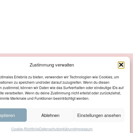
Zustimmung verwalten
Zahlungsarten
ptimales Erlebnis zu bieten, verwenden wir Technologien wie Cookies, um
Versand
mationen zu speichern und/oder darauf zuzugreifen. Wenn du diesen
 zustimmst, können wir Daten wie das Surfverhalten oder eindeutige IDs auf
Kontakt
te verarbeiten. Wenn du deine Zustimmung nicht erteilst oder zurückziehst,
immte Merkmale und Funktionen beeinträchtigt werden.
eptieren
Ablehnen
Einstellungen ansehen
Cookie-Richtlinie
Datenschutzerklärung
Impressum