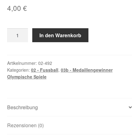
4,00
€
Albelda,
In den Warenkorb
David
Menge
Artikelnummer:
02-492
Kategorien:
02 - Fussball
,
03b - Medaillengewinner
Olympische Spiele
Beschreibung
Rezensionen (0)