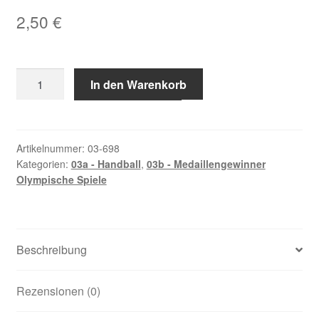
2,50
€
Andersson,
In den Warenkorb
Magnus
Menge
Artikelnummer:
03-698
Kategorien:
03a - Handball
,
03b - Medaillengewinner
Olympische Spiele
Beschreibung
Rezensionen (0)