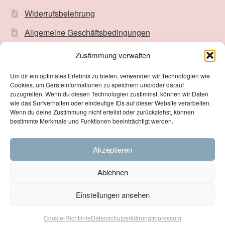
Widerrufsbelehrung
Allgemeine Geschäftsbedingungen
Impressum
Zustimmung verwalten
Datenschutzerklärung
Um dir ein optimales Erlebnis zu bieten, verwenden wir Technologien wie
Cookies, um Geräteinformationen zu speichern und/oder darauf
Cookie-Richtlinie (EU)
zuzugreifen. Wenn du diesen Technologien zustimmst, können wir Daten
wie das Surfverhalten oder eindeutige IDs auf dieser Website verarbeiten.
Zahlungsarten
Wenn du deine Zustimmung nicht erteilst oder zurückziehst, können
bestimmte Merkmale und Funktionen beeinträchtigt werden.
Versand
Kontakt
Akzeptieren
Ablehnen
© as-autogramme 2026
Privacy Policy
Erstellt mit WooCommerce
.
Einstellungen ansehen
0
Cookie-Richtlinie
Datenschutzerklärung
Impressum
Suchen
Suchen