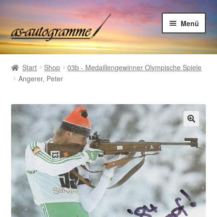
Zur
Zum
Menü
Navigation
Inhalt
springen
springen
Home
Start
Shop
03b - Medaillengewinner Olympische Spiele
Shop
Angerer, Peter
Autogrammsammlung
Suchliste Autogramme
🔍
Kontakt
Kasse
Warenkorb