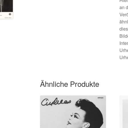
Hier
an d
Verö
ähnl
dies
Bild
Inte
Urhe
Urhe
Ähnliche Produkte