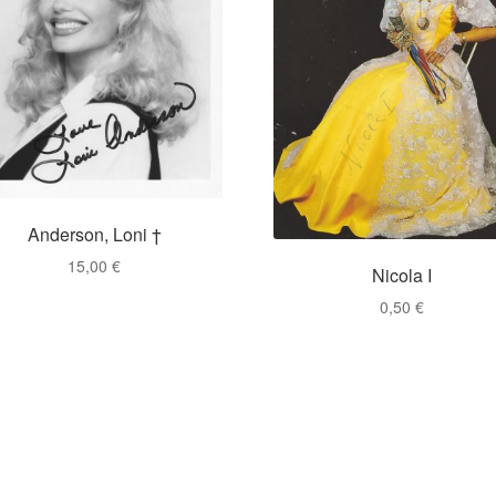
Anderson, Loni †
15,00
€
Nicola I
0,50
€