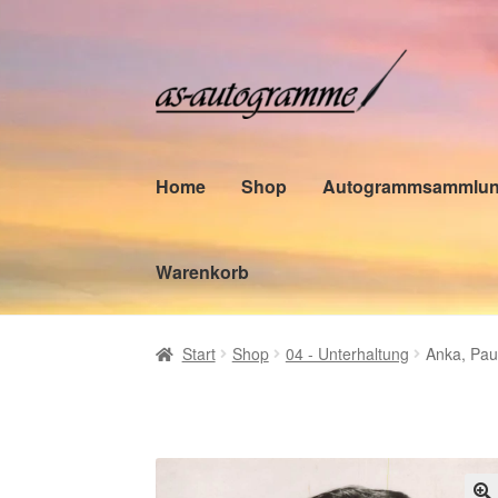
Zur
Zum
Navigation
Inhalt
springen
springen
Home
Shop
Autogrammsammlu
Warenkorb
Start
Shop
04 - Unterhaltung
Anka, Pau