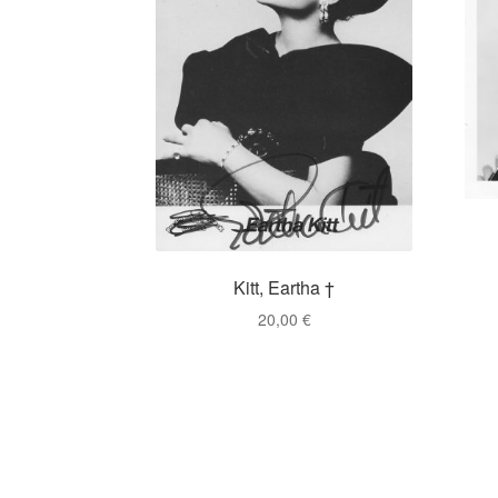
Kitt, Eartha †
20,00
€