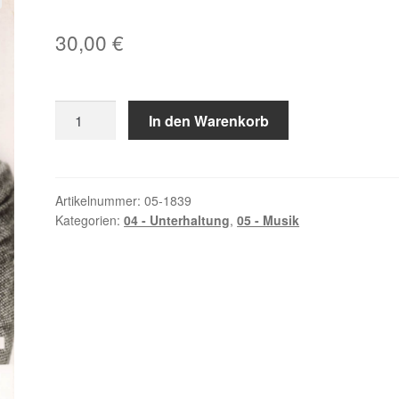
30,00
€
Anka,
In den Warenkorb
Paul
Menge
Artikelnummer:
05-1839
Kategorien:
04 - Unterhaltung
,
05 - Musik