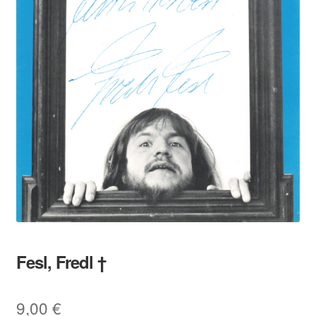
Fesl, Fredl †
9,00
€