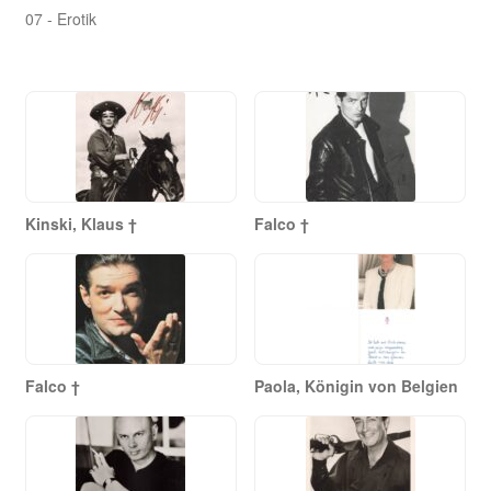
07 - Erotik
Kinski, Klaus †
Falco †
Falco †
Paola, Königin von Belgien